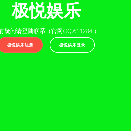
极悦娱乐
有疑问请登陆联系（官网QQ:611284 ）
极悦娱乐注册
极悦娱乐登录