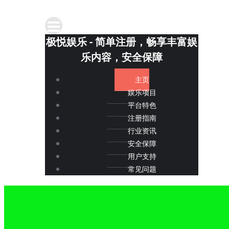
极悦娱乐 - 简单注册，畅享丰富娱
乐内容，安全保障
主页
娱乐项目
平台特色
注册指南
行业资讯
安全保障
用户支持
常见问题